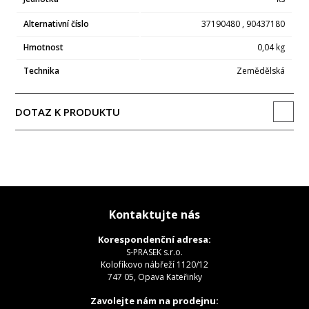
Alternativní číslo
37190480 , 90437180
Hmotnost
0,04 kg
Technika
Zemědělská
DOTAZ K PRODUKTU
Kontaktujte nás
Korespondenční adresa:
S-PRASEK s.r.o.
Kolofíkovo nábřeží 1120/12
747 05, Opava Kateřinky
Zavolejte nám na prodejnu: