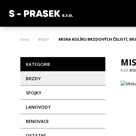
MISKA KOLÍKU BRZDOVÝCH ČELISTÍ, MU
Úvod
BRZDY
MIS
KATEGORIE
Kód:
B0
BRZDY
SPOJKY
LANOVODY
RENOVACE
OSTATNÍ