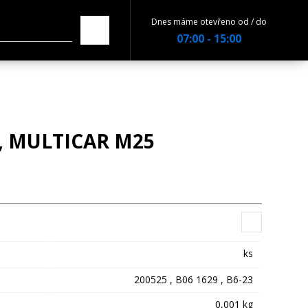
Dnes máme otevřeno od / do
07:00 - 15:00
, MULTICAR M25
ks
200525 , B06 1629 , B6-23
0,001 kg