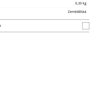
0,30 kg
Zemědělská
U