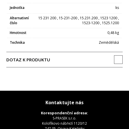
Jednotka
ks
Alternativní
15 231 200 , 15-231-200 , 15.231.200 , 1523 1200 ,
číslo
1523-1200 , 1525.1200
Hmotnost
0,48 kg
Technika
Zemědělská
DOTAZ K PRODUKTU
Kontaktujte nás
Korespondenční adresa:
S-PRASEK s.r.o.
Kolofíkovo nábřeží 1120/12
747 05, Opava Kateřinky