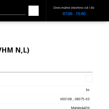
Dnes máme otevřeno od / do
07:00 - 15:00
VHM N,L)
ks
V00108 , 08075-03
Manipulační