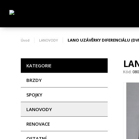
LANO UZÁVĚRKY DIFERENCIÁLU (DV
Úvod
LANOVODY
LAN
KATEGORIE
Kód:
08
BRZDY
SPOJKY
LANOVODY
RENOVACE
OSTATNÍ