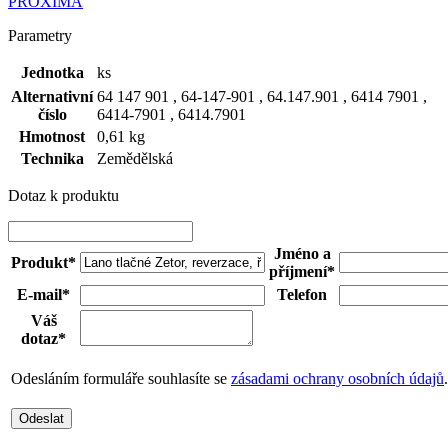
Parametry
Jednotka
ks
Alternativní
64 147 901 , 64-147-901 , 64.147.901 , 6414 7901 ,
číslo
6414-7901 , 6414.7901
Hmotnost
0,61 kg
Technika
Zemědělská
Dotaz k produktu
Jméno a
Produkt*
příjmení*
E-mail*
Telefon
Váš
dotaz*
Odesláním formuláře souhlasíte se
zásadami ochrany osobních údajů
.
Odeslat