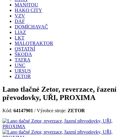
MANITOU
HAKO CITY
VZV
DAF
DOMÍCHAVAČ
LIAZ
LKT
MALOTRAKTOR
OSTATNÍ
ŠKODA
TATRA
UNC
URSUS
ZETOR
Lano tlačné Zetor, reverzace, řazení
převodovky, UŘI, PROXIMA
Kód:
64147901
/ Výrobce stroje:
ZETOR