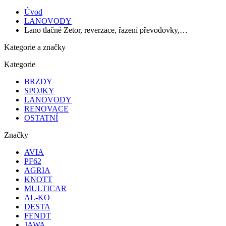
Úvod
LANOVODY
Lano tlačné Zetor, reverzace, řazení převodovky,…
Kategorie a značky
Kategorie
BRZDY
SPOJKY
LANOVODY
RENOVACE
OSTATNÍ
Značky
AVIA
PF62
AGRIA
KNOTT
MULTICAR
AL-KO
DESTA
FENDT
JAWA