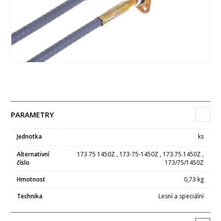
PARAMETRY
Jednotka
ks
Alternativní
173 75 1450Z , 173-75-1450Z , 173.75.1450Z ,
číslo
173/75/1450Z
Hmotnost
0,73 kg
Technika
Lesní a speciální