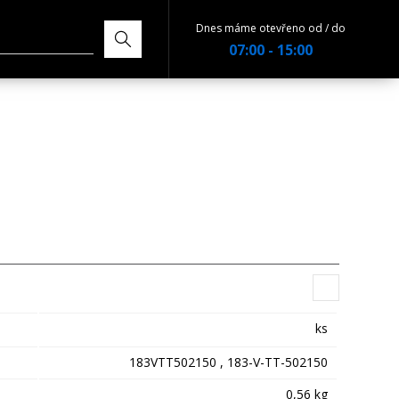
Dnes máme otevřeno od / do
07:00 - 15:00
ks
183VTT502150 , 183-V-TT-502150
0,56 kg