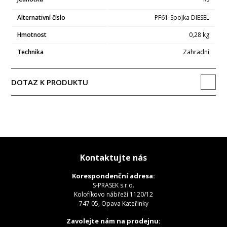
Alternativní číslo
PF61-Spojka DIESEL
Hmotnost
0,28 kg
Technika
Zahradní
DOTAZ K PRODUKTU
Kontaktujte nás
Korespondenční adresa:
S-PRASEK s.r.o.
Kolofíkovo nábřeží 1120/12
747 05, Opava Kateřinky
Zavolejte nám na prodejnu: