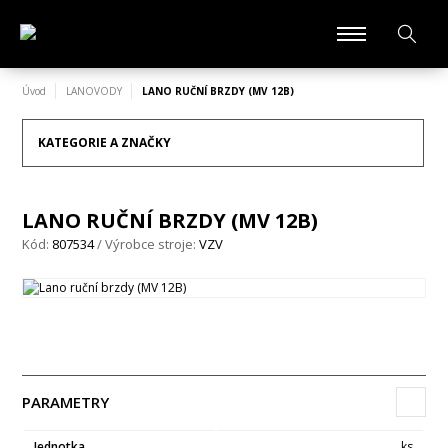
Úvod
LANOVODY
LANO RUČNÍ BRZDY (MV 12B)
KATEGORIE A ZNAČKY
LANO RUČNÍ BRZDY (MV 12B)
Kód:
807534
/ Výrobce stroje:
VZV
PARAMETRY
Jednotka
ks