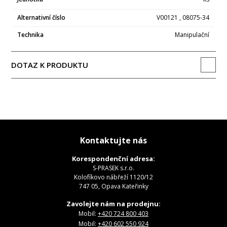
Alternativní číslo
V00121 , 08075-34
Technika
Manipulační
DOTAZ K PRODUKTU
Kontaktujte nás
Korespondenční adresa:
S-PRASEK s.r.o.
Kolofíkovo nábřeží 1120/12
747 05, Opava Kateřinky
Zavolejte nám na prodejnu:
Mobil:
+420 724 800 403
Mobil:
+420 602 550 924