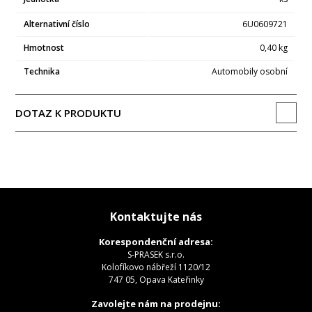
Alternativní číslo
6U0609721
Hmotnost
0,40 kg
Technika
Automobily osobní
DOTAZ K PRODUKTU
Kontaktujte nás
Korespondenční adresa:
S-PRASEK s.r.o.
Kolofíkovo nábřeží 1120/12
747 05, Opava Kateřinky
Zavolejte nám na prodejnu: