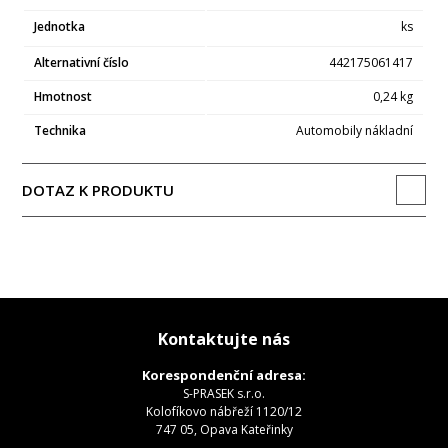
Jednotka
ks
Alternativní číslo
442175061417
Hmotnost
0,24 kg
Technika
Automobily nákladní
DOTAZ K PRODUKTU
Kontaktujte nás
Korespondenční adresa:
S-PRASEK s.r.o.
Kolofíkovo nábřeží 1120/12
747 05, Opava Kateřinky