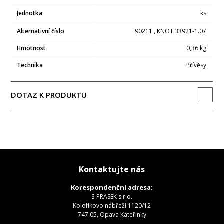
Jednotka
ks
Alternativní číslo
90211 , KNOT 33921-1.07
Hmotnost
0,36 kg
Technika
Přívěsy
DOTAZ K PRODUKTU
Kontaktujte nás
Korespondenční adresa:
S-PRASEK s.r.o.
Kolofíkovo nábřeží 1120/12
747 05, Opava Kateřinky