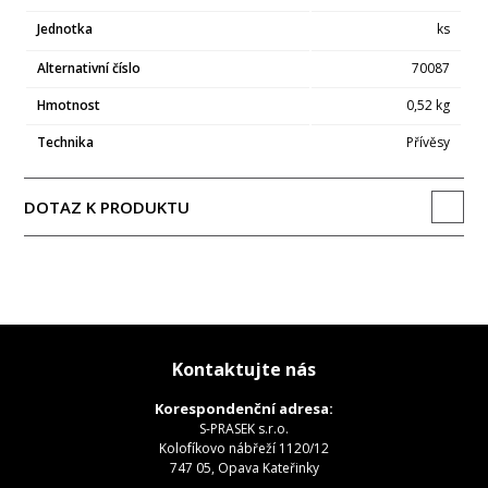
Jednotka
ks
Alternativní číslo
70087
Hmotnost
0,52 kg
Technika
Přívěsy
DOTAZ K PRODUKTU
Kontaktujte nás
Korespondenční adresa:
S-PRASEK s.r.o.
Kolofíkovo nábřeží 1120/12
747 05, Opava Kateřinky