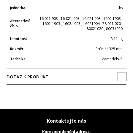
Jednotka
ks
16 021 903 , 16-021-903 , 16.021.903 , 1602 1903 ,
Alternativní
1602-1903 , 1602.1903 , 16021904 , 78.021.070 ,
číslo
80021020 , 80031020
Hmotnost
3,11 kg
Rozměr
Průměr 325 mm
Technika
Zemědělská
DOTAZ K PRODUKTU
Kontaktujte nás
Korespondenční adresa: