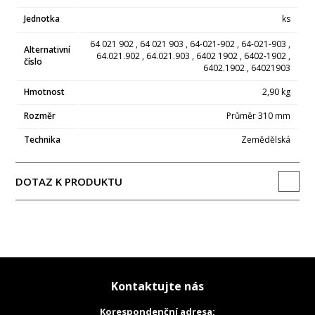
Jednotka
ks
64 021 902 , 64 021 903 , 64-021-902 , 64-021-903 ,
Alternativní
64.021.902 , 64.021.903 , 6402 1902 , 6402-1902 ,
číslo
6402.1902 , 64021903
Hmotnost
2,90 kg
Rozměr
Průměr 310 mm
Technika
Zemědělská
DOTAZ K PRODUKTU
Kontaktujte nás
Korespondenční adresa: