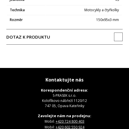
Technika
Motocykly a čtyřkolky
Rozměr
150x95x3 mm
DOTAZ K PRODUKTU
Kontaktujte nás
Korespondenční adresa:
S-PRASEK s.r.o.
Kolofíkovo nábřeží 1120/12
747 05, Opava Kateřinky
Zavolejte nám na prodejnu:
Mobil:
+420 724 800 403
Mobil:
+420 602 550 924