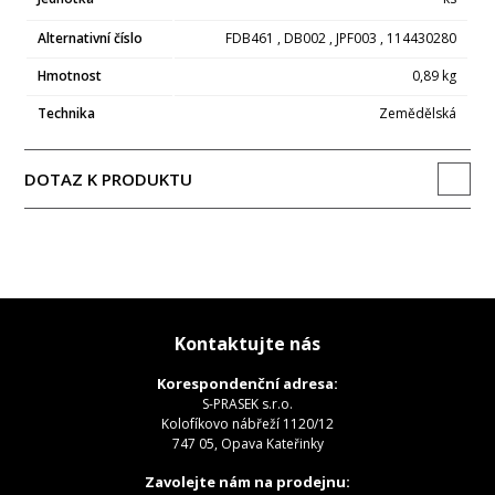
Alternativní číslo
FDB461 , DB002 , JPF003 , 114430280
Hmotnost
0,89 kg
Technika
Zemědělská
DOTAZ K PRODUKTU
Kontaktujte nás
Korespondenční adresa:
S-PRASEK s.r.o.
Kolofíkovo nábřeží 1120/12
747 05, Opava Kateřinky
Zavolejte nám na prodejnu: