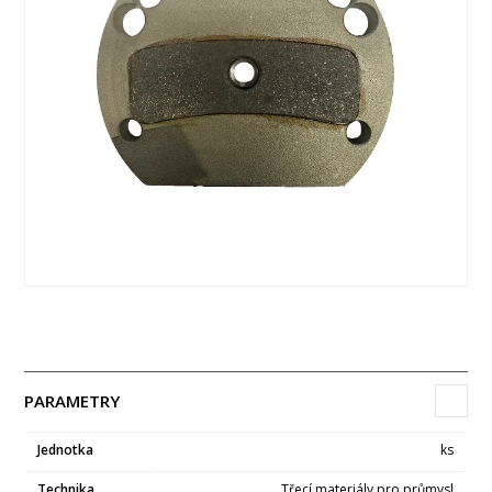
PARAMETRY
Jednotka
ks
Technika
Třecí materiály pro průmysl