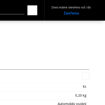
Dnes máme otevřeno od / do
Zavřeno
ks
0,20 kg
Automobily osobní